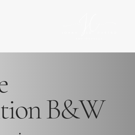
e
ition B&W