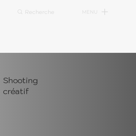
MENU
Shooting
créatif