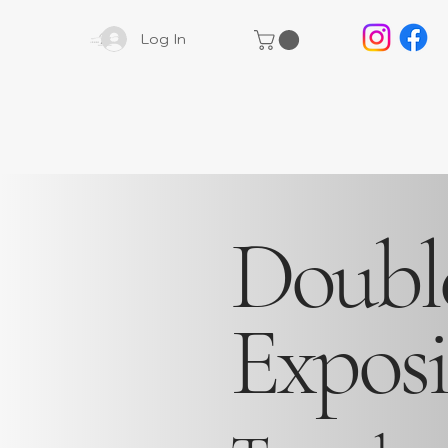
Log In
Doubl
Expos