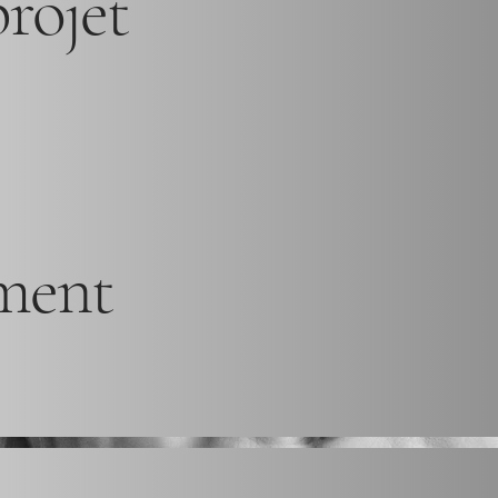
rojet
ment