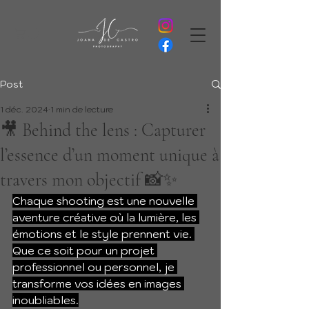
Post
1 déc. 2024
1 min de lecture
🎥 Behind the lens : Capturer
l’essence d’un moment unique à
travers mon objectif 📸✨
Chaque shooting est une nouvelle 
aventure créative où la lumière, les 
émotions et le style prennent vie. 
Que ce soit pour un projet 
professionnel ou personnel, je 
transforme vos idées en images 
inoubliables.