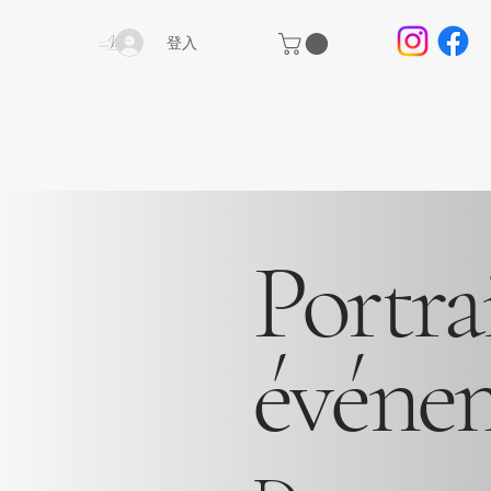
登入
Portra
événem