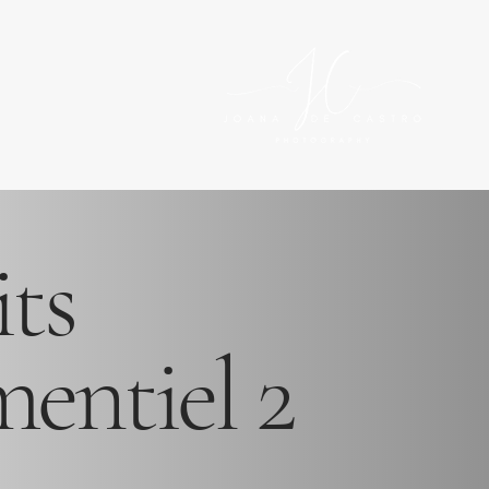
its
entiel 2